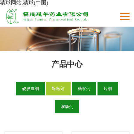
猜球网站,猜球(中国)
产品中心
硬胶囊剂
颗粒剂
糖浆剂
片剂
灌肠剂