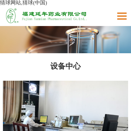
猜球网站,猜球(中国)
设备中心