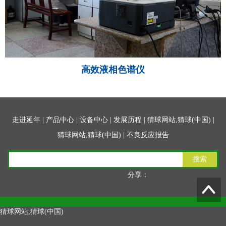
高效液相色谱仪
走进延年
|
产品中心
|
设备中心
|
发展历程
|
猜球网站,猜球(中国)
|
猜球网站,猜球(中国)
|
不良反应报告
搜索
分享：
猜球网站,猜球(中国)