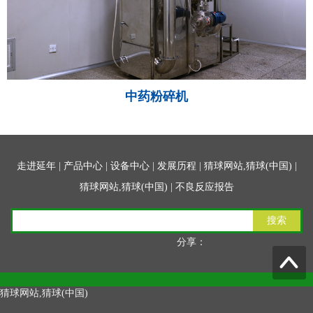
中药粉碎机
走进延年
|
产品中心
|
设备中心
|
发展历程
|
猜球网站,猜球(中国)
|
猜球网站,猜球(中国)
|
不良反应报告
搜索
分享：
猜球网站,猜球(中国)