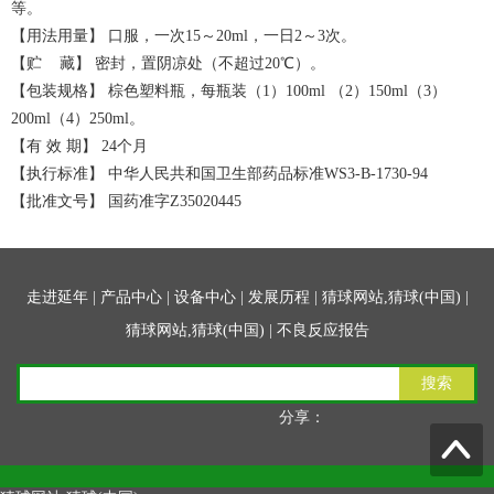
等。
【用法用量】 口服，一次15～20ml，一日2～3次。
【贮 藏】 密封，置阴凉处（不超过20℃）。
【包装规格】 棕色塑料瓶，每瓶装（1）100ml （2）150ml（3）
200ml（4）250ml。
【有 效 期】 24个月
【执行标准】 中华人民共和国卫生部药品标准WS3-B-1730-94
【批准文号】 国药准字Z35020445
走进延年
|
产品中心
|
设备中心
|
发展历程
|
猜球网站,猜球(中国)
|
猜球网站,猜球(中国)
|
不良反应报告
搜索
分享：