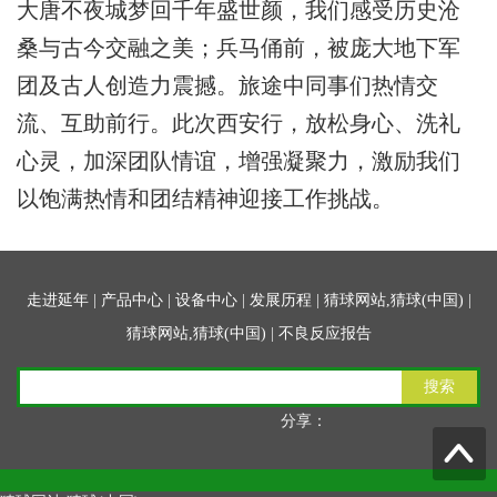
大唐不夜城梦回千年盛世颜，我们感受历史沧
桑与古今交融之美；兵马俑前，被庞大地下军
团及古人创造力震撼。旅途中同事们热情交
流、互助前行。此次西安行，放松身心、洗礼
心灵，加深团队情谊，增强凝聚力，激励我们
以饱满热情和团结精神迎接工作挑战。
走进延年
|
产品中心
|
设备中心
|
发展历程
|
猜球网站,猜球(中国)
|
猜球网站,猜球(中国)
|
不良反应报告
搜索
分享：